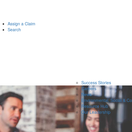
Assign a Claim
Search
Success Stories
Careers
News
Environmental, Social & C
Resource Hub
Our Leadership