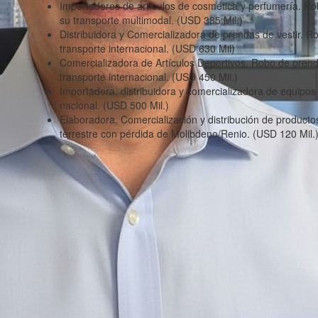
Importadores de artículos de cosmética y perfumería. Ro
su transporte multimodal. (USD 385 Mil.)
Distribuidora y Comercializadora de prendas de vestir. R
transporte internacional. (USD 630 Mil)
Comercializadora de Artículos Deportivos. Robo de prend
transporte internacional. (USD 450 Mil.)
Importadora, distribuidora y comercializadora de equipos
nacional. (USD 500 Mil.)
Elaboradora, Comercialización y distribución de producto
terrestre con pérdida de Molibdeno/Renio. (USD 120 Mil.