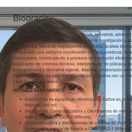
Biography
Dentro de mis años de servicio me he especializado en riesgos 
evaluación integral de siniestros marítimos, terrestres, aéreos 
trayectoria en McLarens, he participado en la investigación y aj
envergadura, liderando inspecciones en terreno, análisis técnic
considerado una estrecha coordinación con aseguradoras, rea
involucrados, contribuyendo a procesos de liquidación eficiente
elaboración de informes técnicos, interpretación de pólizas y ap
internacionales y normativa vigente. Además, colaboración es
logísticos, lo cual ha permitido abordar los siniestros con un 
y sus riesgos asociados.
NOTABLE ASSIGNMENTS:
Importadora de equipos de climatización. Daños en enfri
Millones, 500 mil)
Importadora, Comercializadora y Discribuidora de vehícu
staking en puerto. (USD 2 Millones)
Comercializadora y distribuciones de prendas de vestir. 
durante su translado de México a Chile. (USD 1 Millón, 80