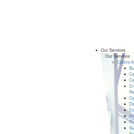
Our Services
Our Services
Claims 
Bu
Ca
Ca
Cr
Re
Cy
Di
Ex
In
Pr
Su
Se