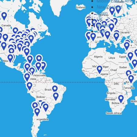
Middle East & Africa
New Zealand
Spain
UK
Ireland
USA