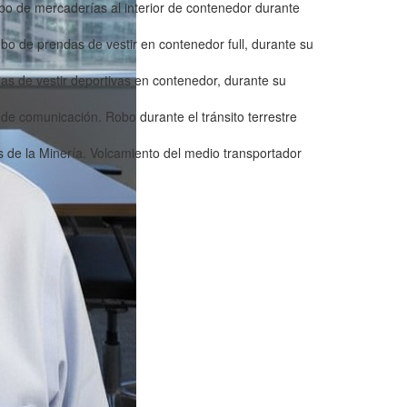
bo de mercaderías al interior de contenedor durante
obo de prendas de vestir en contenedor full, durante su
as de vestir deportivas en contenedor, durante su
 de comunicación. Robo durante el tránsito terrestre
s de la Minería. Volcamiento del medio transportador
)