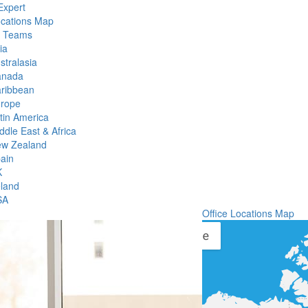
Expert
ocations Map
l Teams
ia
stralasia
anada
ribbean
rope
tin America
ddle East & Africa
w Zealand
ain
K
eland
SA
Office Locations Map