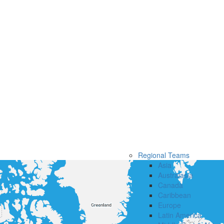
Regional Teams
Asia
Australasia
Canada
Caribbean
Europe
Latin America