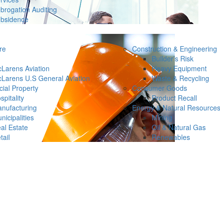
brogation Auditing
bsidence
re
Construction & Engineering
Builder’s Risk
Larens Aviation
Heavy Equipment
Larens U.S General Aviation
Waste & Recycling
ial Property
Consumer Goods
spitality
Product Recall
nufacturing
Energy & Natural Resource
nicipalities
Mining
al Estate
Oil & Natural Gas
tail
Renewables