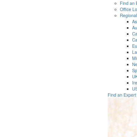
Find an 
Office L
Regiona
As
Au
C
Ca
Eu
La
Mi
Ne
Sp
U
Ir
U
Find an Expert