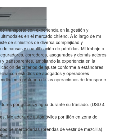
de transporte con experiencia en la gestión y
y ultimodales en el mercado chileno. A lo largo de mi
uste de siniestros de diversa complejidad y
o de causas y cuantificación de pérdidas. Mi trabajo a
seguradores, corredores, asegurados y demás actores
s y transparentes, ampliando la experiencia en la
licación de criterios de ajuste conforme a estándares
trecha con estudios de abogados y operadores
entendimiento profundo de las operaciones de transporte
adores por golpes y agua durante su traslado. (USD 4
los. Mojadura de automóviles por tifón en zona de
Robo de mercaderías (prendas de vestir de mezclilla)
0 mil)