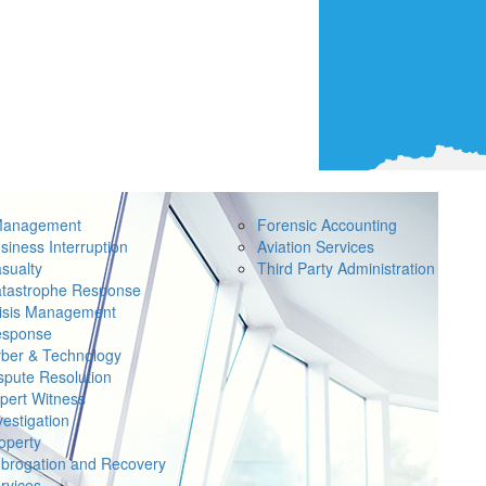
Management
Forensic Accounting
siness Interruption
Aviation Services
sualty
Third Party Administration
tastrophe Response
isis Management
sponse
ber & Technology
spute Resolution
pert Witness
vestigation
operty
brogation and Recovery
rvices