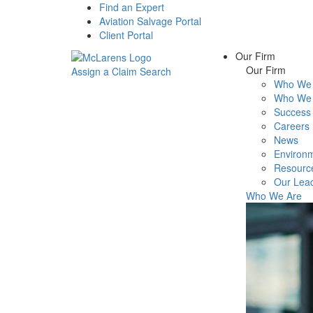
Find an Expert
Aviation Salvage Portal
Client Portal
Our Firm
Our Firm
Assign a Claim
Search
Who We 
Menu
Who We 
Success 
Careers
News
Environm
Resourc
Our Lea
Who We Are