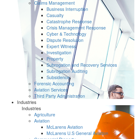
Claims Management
Business Interruption
Casualty
Catastrophe Response
Crisis Management Response
Cyber & Technology
Dispute Resolution
Expert Witness
Investigation
Property
Subrogation and Recovery Services
Subrogation Auditing
Subsidence
Forensic Accounting
Aviation Services
Third Party Administration
Industries
Industries
Agriculture
Aviation
McLarens Aviation
McLarens U.S General Aviation