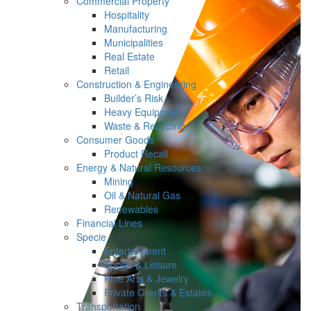
Commercial Property
Hospitality
Manufacturing
Municipalities
Real Estate
Retail
Construction & Engineering
Builder’s Risk
Heavy Equipment
Waste & Recycling
Consumer Goods
Product Recall
Energy & Natural Resources
Mining
Oil & Natural Gas
Renewables
Financial Lines
Specie
Entertainment
Sports & Leisure
Fine Arts & Jewelry
Private Clients & Estates
Transportation