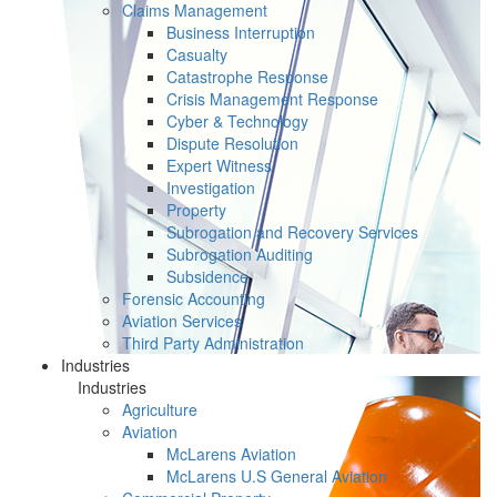
Claims Management
Business Interruption
Casualty
Catastrophe Response
Crisis Management Response
Cyber & Technology
Dispute Resolution
Expert Witness
Investigation
Property
Subrogation and Recovery Services
Subrogation Auditing
Subsidence
Forensic Accounting
Aviation Services
Third Party Administration
Industries
Industries
Agriculture
Aviation
McLarens Aviation
McLarens U.S General Aviation