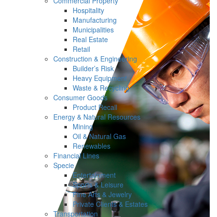
Commercial Property
Hospitality
Manufacturing
Municipalities
Real Estate
Retail
Construction & Engineering
Builder’s Risk
Heavy Equipment
Waste & Recycling
Consumer Goods
Product Recall
Energy & Natural Resources
Mining
Oil & Natural Gas
Renewables
Financial Lines
Specie
Entertainment
Sports & Leisure
Fine Arts & Jewelry
Private Clients & Estates
Transportation